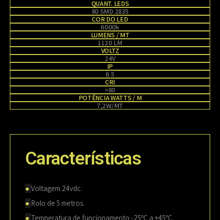
QUANT. LEDS
80 SMD 2835
COR DO LED
6000k
LUMENS / MT
1120 LM
VOLTZ
24V
IP
6 5
CRI
>80
POTÊNCIA WATTS / M
7,2W/MT
Características
●
Voltagem 24vdc.
●
Rolo de 5 metros.
●
Temperatura de funcionamento -25ºC a +45ºC.