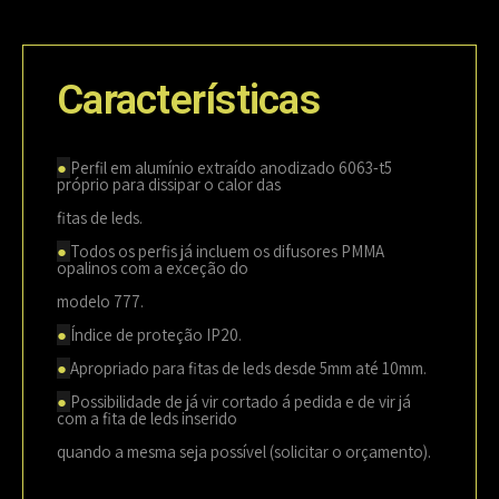
Características
●
Perfil em alumínio extraído anodizado 6063-t5
próprio para dissipar o calor das
fitas de leds.
●
Todos os perfis já incluem os difusores PMMA
opalinos com a exceção do
modelo 777.
●
Índice de proteção IP20.
●
Apropriado para fitas de leds desde 5mm até 10mm.
●
Possibilidade de já vir cortado á pedida e de vir já
com a fita de leds inserido
quando a mesma seja possível (solicitar o orçamento).