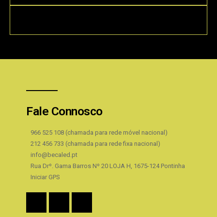
Fale Connosco
966 525 108 (chamada para rede móvel nacional)
212 456 733 (chamada para rede fixa nacional)
info@becaled.pt
Rua Drº. Gama Barros Nº 20 LOJA H, 1675-124 Pontinha
Iniciar GPS