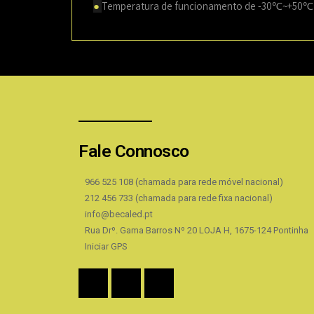
●
Temperatura de funcionamento de -30℃~+50℃
Fale Connosco
966 525 108 (chamada para rede móvel nacional)
212 456 733 (chamada para rede fixa nacional)
info@becaled.pt
Rua Drº. Gama Barros Nº 20 LOJA H, 1675-124 Pontinha
Iniciar GPS