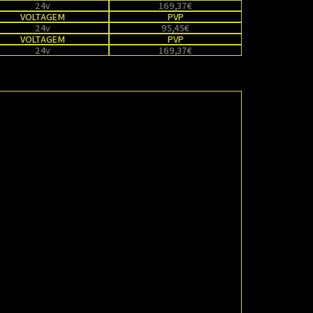
24v
169,37€
VOLTAGEM
PVP
24v
95,45€
VOLTAGEM
PVP
24v
169,37€