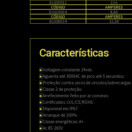
ELG30012
22A
CÓDIGO
AMPERES
ELG20024
8,4A
CÓDIGO
AMPERES
ELG30024
12,50
Características
●
Voltagem constante 24vdc.
●
Aguenta até 300VAC de pico até 5 secundos.
●
Proteção contra: picos de circutos/sobrecargas
●
Classe 2 de proteção.
●
Arrefecimento feito por ar convexo.
●
Certificados :cUL/CE/ROHS.
●
Disponivel em IP67.
●
Arranque de 100%.
●
Classe energéticas: A+.
●
Ac 85-265V